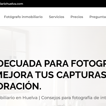
iariohuelva.com
Fotógrafo inmobiliario
Servicios
Precios
Pregunta
DECUADA PARA FOTOG
 MEJORA TUS CAPTURAS
ORACIÓN.
biliario en Huelva
|
Consejos para fotografía de int