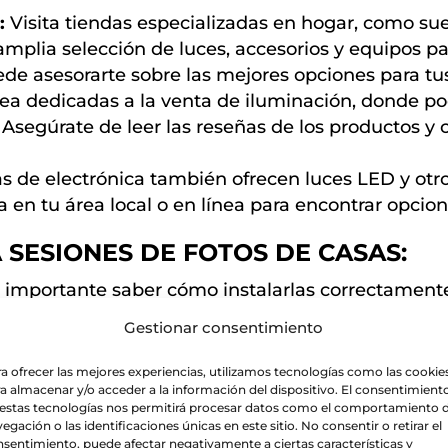
:
Visita tiendas especializadas en hogar, como sue
mplia selección de luces, accesorios y equipos pa
de asesorarte sobre las mejores opciones para tus
nea dedicadas a la venta de iluminación, donde p
 Asegúrate de leer las reseñas de los productos y 
s de electrónica también ofrecen luces LED y otr
ca en tu área local o en línea para encontrar opcion
 SESIONES DE FOTOS DE CASAS:
s importante saber cómo instalarlas correctament
 consejos para instalar luces de manera efectiva:
Gestionar consentimiento
a ofrecer las mejores experiencias, utilizamos tecnologías como las cookie
a almacenar y/o acceder a la información del dispositivo. El consentimient
 estas tecnologías nos permitirá procesar datos como el comportamiento 
egación o las identificaciones únicas en este sitio. No consentir o retirar el
sentimiento, puede afectar negativamente a ciertas características y