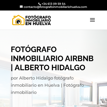
+34 613 09 59 54
contacto@fotografoinmobiliariohuelva.com
FOTÓGRAFO
INMOBILIARIO AIRBNB
| ALBERTO HIDALGO
por
Alberto Hidalgo fotógrafo
inmobiliario en Huelva
|
Fotógrafo
inmobiliario