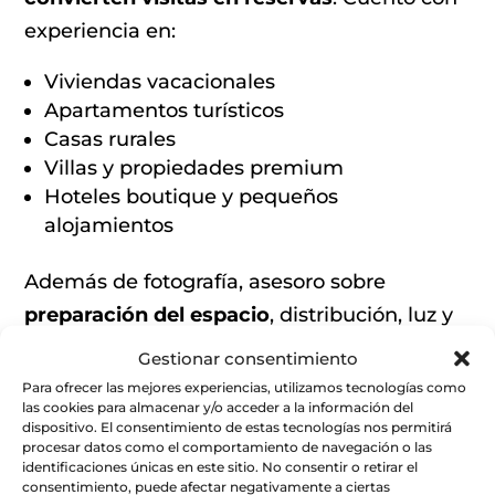
experiencia en:
Viviendas vacacionales
Apartamentos turísticos
Casas rurales
Villas y propiedades premium
Hoteles boutique y pequeños
alojamientos
Además de fotografía, asesoro sobre
preparación del espacio
, distribución, luz y
detalles decorativos para maximizar el
Gestionar consentimiento
impacto visual. Tu propiedad tiene una
Para ofrecer las mejores experiencias, utilizamos tecnologías como
las cookies para almacenar y/o acceder a la información del
personalidad única, y mi trabajo es hacer
dispositivo. El consentimiento de estas tecnologías nos permitirá
que destaque.
procesar datos como el comportamiento de navegación o las
identificaciones únicas en este sitio. No consentir o retirar el
consentimiento, puede afectar negativamente a ciertas