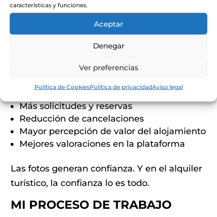
BENEFICIOS REALES DE
características y funciones.
CONTRATAR FOTOGRAFÍA
PROFESIONAL PARA AIRBNB
Aceptar
Al trabajar con clientes en Huelva, he visto
Denegar
resultados muy claros después de renovar
Ver preferencias
sus imágenes:
Política de Cookies
Política de privacidad
Aviso legal
Aumento de clics en el anuncio
Más solicitudes y reservas
Reducción de cancelaciones
Mayor percepción de valor del alojamiento
Mejores valoraciones en la plataforma
Las fotos generan confianza. Y en el alquiler
turístico, la confianza lo es todo.
MI PROCESO DE TRABAJO